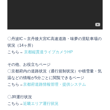
〇丹波IC～京丹後大宮IC高速道路・味夢の里駐車場の
状況（14ヶ所）
こちら→
京都縦貫道ライブカメラHP
その他、お役立ちページ
〇京都府内の道路状況（通行規制状況）や積雪量・気
温などの情報が5分ごとに閲覧できるページ
こちら→
京都府道路情報管理・提供システム
〇JR運行状況
こちら→
近畿エリア運行状況