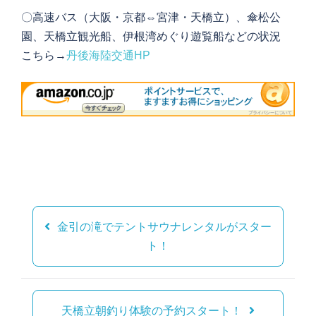
〇高速バス（大阪・京都⇔宮津・天橋立）、傘松公
園、天橋立観光船、伊根湾めぐり遊覧船などの状況
こちら→
丹後海陸交通HP
投
稿
金引の滝でテントサウナレンタルがスター
ナ
ト！
ビ
ゲ
ー
天橋立朝釣り体験の予約スタート！