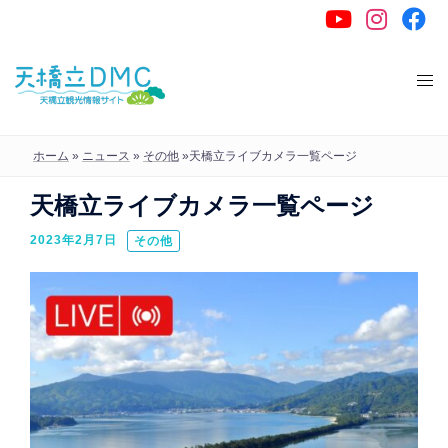
コ
ン
テ
ン
ツ
へ
ホーム
»
ニュース
»
その他
»
天橋立ライブカメラ一覧ページ
ス
天橋立ライブカメラ一覧ページ
キ
ッ
2023年2月7日
その他
プ