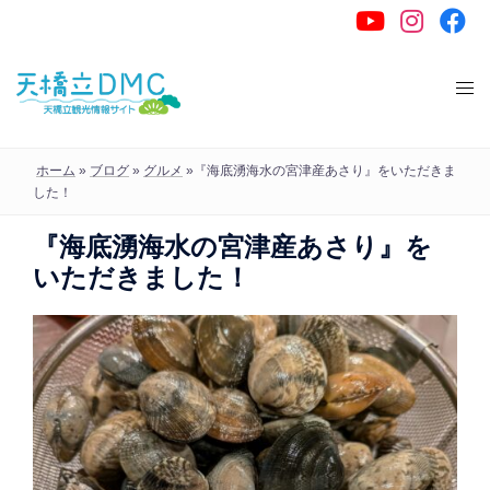
コ
ン
テ
ン
ツ
へ
ホーム
»
ブログ
»
グルメ
»
『海底湧海水の宮津産あさり』をいただきま
ス
した！
キ
『海底湧海水の宮津産あさり』を
ッ
いただきました！
プ