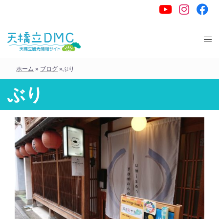
コ
ン
テ
ン
ツ
ホーム
»
ブログ
»
ぶり
へ
ス
ぶり
キ
ッ
プ