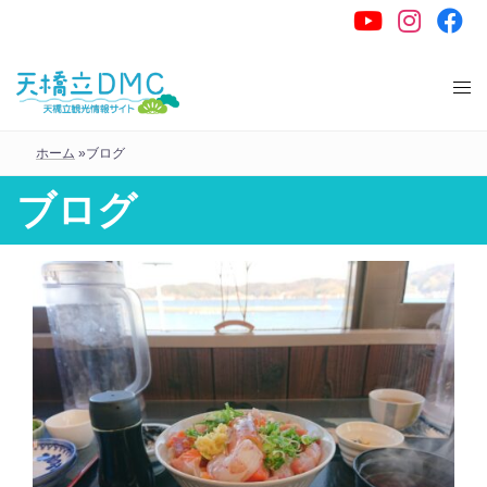
コ
ン
テ
ン
ツ
ホーム
»
ブログ
へ
ス
ブログ
キ
ッ
プ