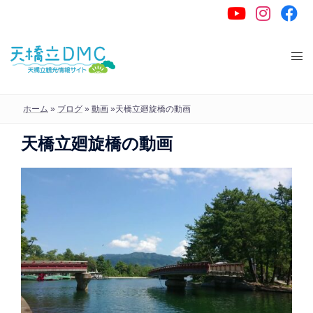
コ
ン
テ
ン
ツ
へ
ホーム
»
ブログ
»
動画
»
天橋立廻旋橋の動画
ス
天橋立廻旋橋の動画
キ
ッ
プ