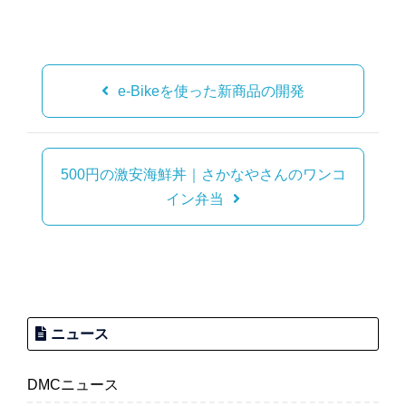
投
稿
e-Bikeを使った新商品の開発
ナ
ビ
ゲ
500円の激安海鮮丼｜さかなやさんのワンコ
ー
イン弁当
シ
ョ
ン
ニュース
DMCニュース