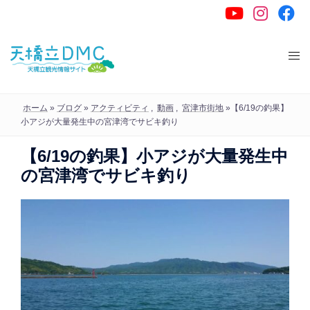
コ
ン
テ
ン
ツ
へ
ホーム
»
ブログ
»
アクティビティ
,
動画
,
宮津市街地
»
【6/19の釣果】
ス
小アジが大量発生中の宮津湾でサビキ釣り
キ
【6/19の釣果】小アジが大量発生中
ッ
の宮津湾でサビキ釣り
プ