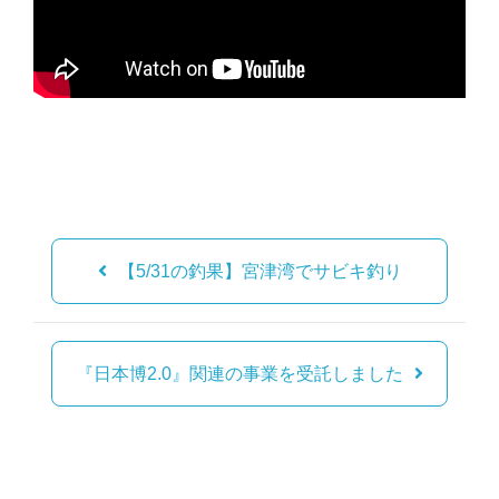
投
稿
【5/31の釣果】宮津湾でサビキ釣り
ナ
ビ
ゲ
『日本博2.0』関連の事業を受託しました
ー
シ
ョ
ン