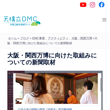
コ
ン
テ
ン
ツ
へ
ホーム
»
ブログ
»
DMC事業
,
アクティビティ
,
大阪・関西万博
»
大
ス
阪・関西万博に向けた取組みについての新聞取材
キ
大阪・関西万博に向けた取組みに
ッ
ついての新聞取材
プ