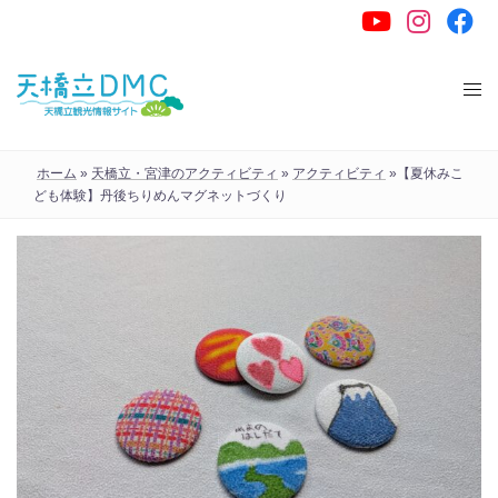
コ
ン
テ
ン
ツ
へ
ホーム
»
天橋立・宮津のアクティビティ
»
アクティビティ
»
【夏休みこ
ス
ども体験】丹後ちりめんマグネットづくり
キ
ッ
プ